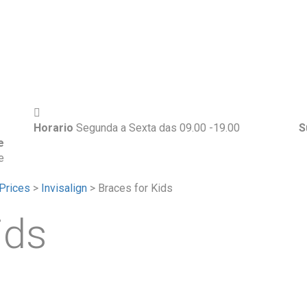
Horario
Segunda a Sexta das 09.00 -19.00
S
e
e
Prices
>
Invisalign
>
Braces for Kids
ids